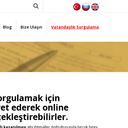
Blog
Bize Ulaşın
Vatandaşlık Sorgulama
rgulamak için
et ederek online
kleştirebilirler.
ığı kazanılması
gibi ihtimaller doğrultusunda birçok birey