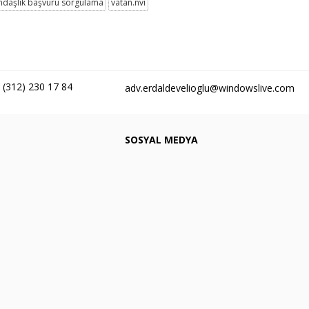
ndaşlık başvuru sorgulama
vatan.nvi
0 (312) 230 17 84
adv.erdaldevelioglu@windowslive.com
SOSYAL MEDYA