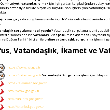
 Cumhuriyeti vatandaşı olmak
için ilgili şartları karşıladığından dolayı
va
unun artmasıyla birlikte birçok kişi başvuru sonuçlarını yani vatandaşlık so
akta.
şlık sorgu
ya da sorgulama işlemleri için
NVI
'nin web sitesi üzerinden on
.
andaşlık sorgulama nasıl yapılır?
Vatandaşlık sorgulama işlemi yapabil
tedir, sonrasında ise
vatandaşlık başvurum ne aşamada?
sayfasını zi
ve Doğum Tarihi " bilgileri ile
online vatandaşlık sorgulama
işlemini ger
us, Vatandaşlık, İkamet ve Va
https://www.nvi.gov.tr
https://vatan.nvi.gov.tr
Vatandaşlık Sorgulama
işlemi için tıklayınız.
https://e-ikamet.goc.gov.tr
http://www.goc.gov.tr
http://ankara.goc.gov.tr
http://istanbul.goc.gov.tr