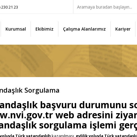
) 230 21 23
Kurumsal
Ekibimiz
Çalışma Alanlarımız
Kariyer
ndaşlık Sorgulama
andaşlık başvuru durumunu so
.nvi.gov.tr web adresini ziyar
andaşlık sorgulama işlemi gerçe
yoluyla Türk vatandaşlığı
kazanılması,
evlilik yoluyla Türk vatandaşl