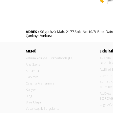
vat
ADRES :
Sögütözü Mah. 2177.Sok. No:10/B Blok Daire
Çankaya/Ankara
MENÜ
EKİBİM
Yatırım Yoluyla Türk Vatandaşlığı
Av.Erdal
DEVELİ
Ana Sayfa
Av.Birol
Kurumsal
Cumhur
Ekibimiz
Av. LARİ
Çalışma Alanlarımız
MITYUK
Kariyer
Av.Oksa
Blog
BOROVI
Bize Ulaşın
Olga AĞ
Vatandaşlık Sorgulama