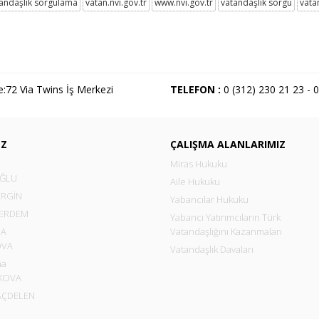
andaşlık sorgulama
vatan.nvi.gov.tr
www.nvi.gov.tr
vatandaşlık sorgu
vata
:72 Via Twins İş Merkezi
TELEFON :
0 (312) 230 21 23 - 
İZ
ÇALIŞMA ALANLARIMIZ
Miras Hukuku
OĞLU
Aile Hukuku
 ERGİN
Yabancılar Hukuku
 ERDEM
Yabancı Yatırımcıların Türk
SA
Vatandaşlığını Kazanmaları
OVA
Vatandaşlık Davaları
na
KOVA
AÇDELEN