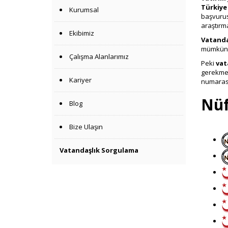
Türkiye
Kurumsal
başvurus
araştırm
Ekibimiz
Vatanda
mümkün
Çalışma Alanlarımız
Peki
vat
gerekmek
Kariyer
numarası 
Nüf
Blog
Bize Ulaşın
Vatandaşlık Sorgulama