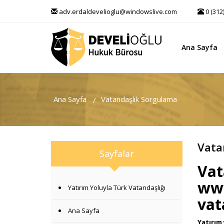
adv.erdaldevelioglu@windowslive.com
0 (312
Ana Sayfa
Ana Sayfa
Vatandaşlık Sorgulama
Vata
Sayfalar
Vat
www
Yatırım Yoluyla Türk Vatandaşlığı
vat
Ana Sayfa
Yatırım 