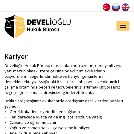
Toggl
navig
Kariyer
Develioğlu Hukuk Bürosu olarak alanında uzman, deneyimli veya
yeni mezun olmak üzere çalışma odaklı tüm avukatların
başvurularını değerlendirmekte ve kariyer gelişimlerini
desteklemekteyiz. Aşağıdaki özelliklere sahipseniz ve dinamik bir
çalışma ortamında beceri ve tecrübelerinizi artırmak istiyorsanız
özgeçmişinizi e-mail adresimize gönderebilirsiniz.
Birlikte çalışacağımız avukatlarda aradığımız özelliklerden bazıları
şöyledir:
• Gerekli akademik yeterlilikleri sağlama
• İleri derecede Rusça ya da İngilizce (sözlü ve yazılı)
• Çalışma ve öğrenme azmi
• Yoğun ve zaman baskılı çalışabilme kabiliyeti
• Analitik düşünme kabiliyet