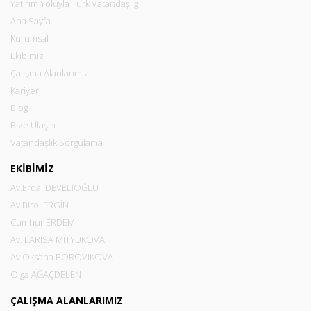
Yatırım Yoluyla Türk Vatandaşlığı
Ana Sayfa
Kurumsal
Ekibimiz
Çalışma Alanlarımız
Kariyer
Blog
Bize Ulaşın
Vatandaşlık Sorgulama
EKİBİMİZ
Av.Erdal DEVELİOĞLU
Av.Birol ERGİN
Cumhur ERDEM
Av. LARİSA MITYUKOVA
Av.Oksana BOROVIKOVA
Olga AĞAÇDELEN
ÇALIŞMA ALANLARIMIZ