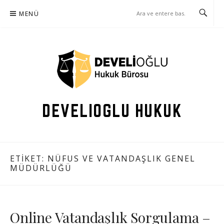
İçeriğe
MENÜ
atla
DEVELIOGLU HUKUK
ETIKET: NÜFUS VE VATANDAŞLIK GENEL
MÜDÜRLÜĞÜ
Online Vatandaşlık Sorgulama –